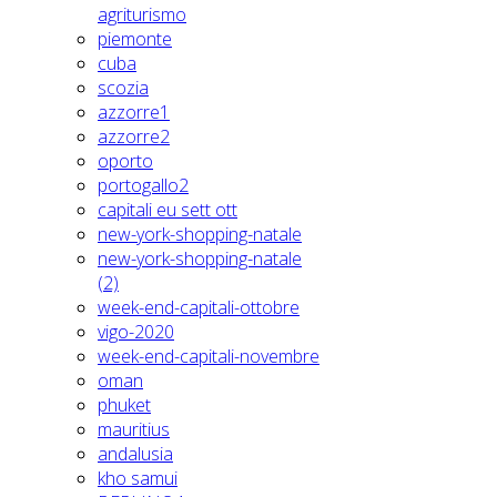
agriturismo
piemonte
cuba
scozia
azzorre1
azzorre2
oporto
portogallo2
capitali eu sett ott
new-york-shopping-natale
new-york-shopping-natale
(2)
week-end-capitali-ottobre
vigo-2020
week-end-capitali-novembre
oman
phuket
mauritius
andalusia
kho samui