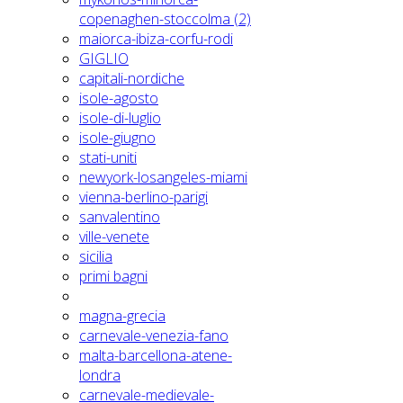
copenaghen-stoccolma (2)
maiorca-ibiza-corfu-rodi
GIGLIO
capitali-nordiche
isole-agosto
isole-di-luglio
isole-giugno
stati-uniti
newyork-losangeles-miami
vienna-berlino-parigi
sanvalentino
ville-venete
sicilia
primi bagni
magna-grecia
carnevale-venezia-fano
malta-barcellona-atene-
londra
carnevale-medievale-