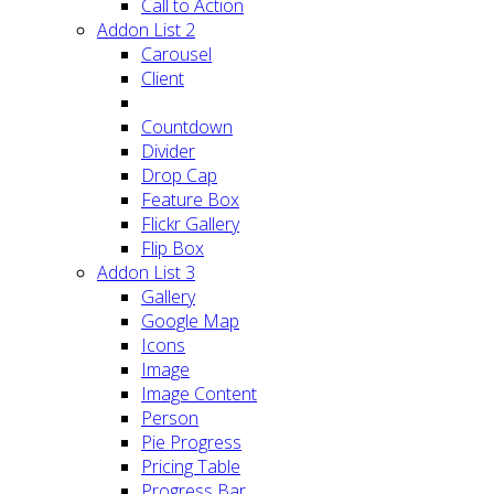
Call to Action
Addon List 2
Carousel
Client
Countdown
Divider
Drop Cap
Feature Box
Flickr Gallery
Flip Box
Addon List 3
Gallery
Google Map
Icons
Image
Image Content
Person
Pie Progress
Pricing Table
Progress Bar