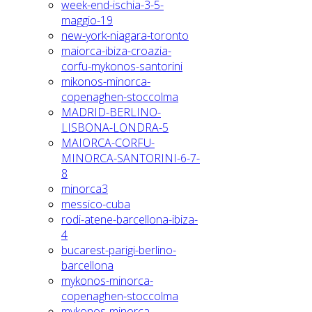
week-end-ischia-3-5-
maggio-19
new-york-niagara-toronto
maiorca-ibiza-croazia-
corfu-mykonos-santorini
mikonos-minorca-
copenaghen-stoccolma
MADRID-BERLINO-
LISBONA-LONDRA-5
MAIORCA-CORFU-
MINORCA-SANTORINI-6-7-
8
minorca3
messico-cuba
rodi-atene-barcellona-ibiza-
4
bucarest-parigi-berlino-
barcellona
mykonos-minorca-
copenaghen-stoccolma
mykonos-minorca-