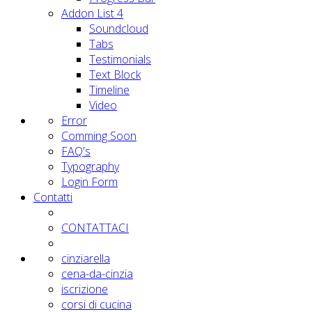
Addon List 4
Soundcloud
Tabs
Testimonials
Text Block
Timeline
Video
Error
Comming Soon
FAQ's
Typography
Login Form
Contatti
CONTATTACI
cinziarella
cena-da-cinzia
iscrizione
corsi di cucina