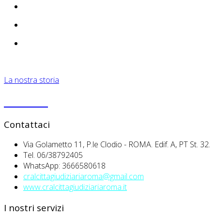
La nostra storia
PRIVACY
Contattaci
Via Golametto 11, P.le Clodio - ROMA. Edif. A, PT St. 32.
Tel. 06/38792405
WhatsApp: 3666580618
cralcittagiudiziariaroma@gmail.com
www.cralcittagiudiziariaroma.it
I nostri servizi