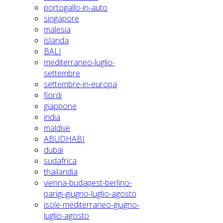
portogallo-in-auto
singapore
malesia
islanda
BALI
mediterraneo-luglio-
settembre
settembre-in-europa
fiordi
giappone
india
maldive
ABUDHABI
dubai
sudafrica
thailandia
vienna-budapest-berlino-
parigi-giugno-luglio-agosto
isole-mediterraneo-giugno-
luglio-agosto