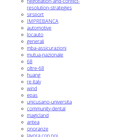
negotiation-and-conflict-
resolution-strategies
sirsport
IMPREBANCA
automotive
locauto
generali
mba-assicurazioni
mutua-nazionale
68
oltre-68
huang
re italy
wind
epas
unicusano-universita
community-dental
magicland
antea
onoranze
lavora con noi