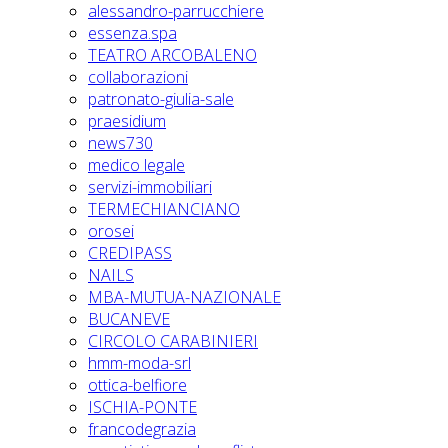
alessandro-parrucchiere
essenza.spa
TEATRO ARCOBALENO
collaborazioni
patronato-giulia-sale
praesidium
news730
medico legale
servizi-immobiliari
TERMECHIANCIANO
orosei
CREDIPASS
NAILS
MBA-MUTUA-NAZIONALE
BUCANEVE
CIRCOLO CARABINIERI
hmm-moda-srl
ottica-belfiore
ISCHIA-PONTE
francodegrazia