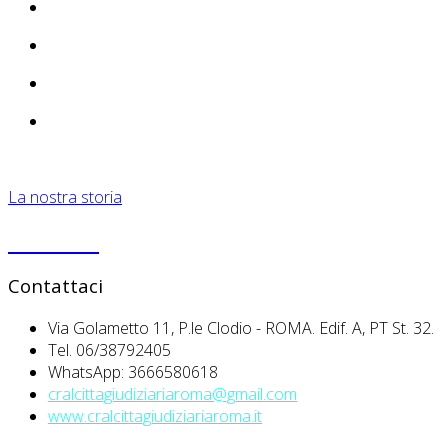
La nostra storia
PRIVACY
Contattaci
Via Golametto 11, P.le Clodio - ROMA. Edif. A, PT St. 32.
Tel. 06/38792405
WhatsApp: 3666580618
cralcittagiudiziariaroma@gmail.com
www.cralcittagiudiziariaroma.it