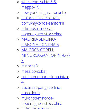
week-end-ischia-3-5-
maggio-19
new-york-niagara-toronto
maiorca-ibiza-croazia-
corfu-mykonos-santorini
mikonos-minorca-
copenaghen-stoccolma
MADRID-BERLINO-
LISBONA-LONDRA-5
MAIORCA-CORFU-
MINORCA-SANTORINI-6-7-
8
minorca3
messico-cuba
rodi-atene-barcellona-ibiza-
4
bucarest-parigi-berlino-
barcellona
mykonos-minorca-
copenaghen-stoccolma
mykonos-minorca-