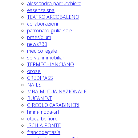
alessandro-parrucchiere
essenza.spa
TEATRO ARCOBALENO
collaborazioni
patronato-giulia-sale
praesidium
news730
medico legale
servizi-immobiliari
TERMECHIANCIANO
orosei
CREDIPASS
NAILS
MBA-MUTUA-NAZIONALE
BUCANEVE
CIRCOLO CARABINIERI
hmm-moda-srl
ottica-belfiore
ISCHIA-PONTE
francodegrazia