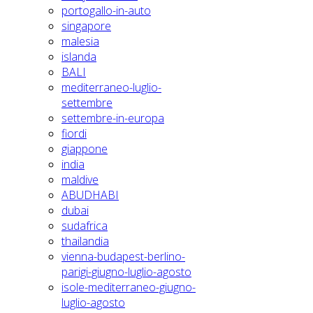
portogallo-in-auto
singapore
malesia
islanda
BALI
mediterraneo-luglio-
settembre
settembre-in-europa
fiordi
giappone
india
maldive
ABUDHABI
dubai
sudafrica
thailandia
vienna-budapest-berlino-
parigi-giugno-luglio-agosto
isole-mediterraneo-giugno-
luglio-agosto