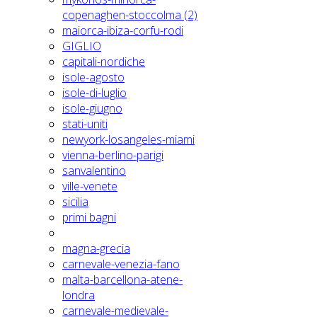
copenaghen-stoccolma (2)
maiorca-ibiza-corfu-rodi
GIGLIO
capitali-nordiche
isole-agosto
isole-di-luglio
isole-giugno
stati-uniti
newyork-losangeles-miami
vienna-berlino-parigi
sanvalentino
ville-venete
sicilia
primi bagni
magna-grecia
carnevale-venezia-fano
malta-barcellona-atene-
londra
carnevale-medievale-