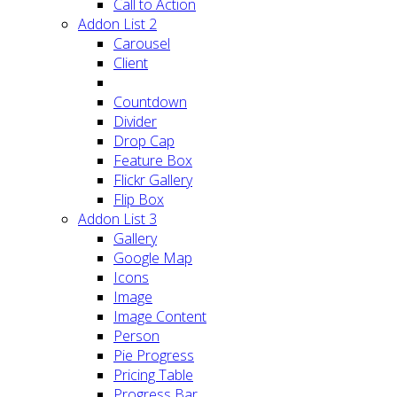
Call to Action
Addon List 2
Carousel
Client
Countdown
Divider
Drop Cap
Feature Box
Flickr Gallery
Flip Box
Addon List 3
Gallery
Google Map
Icons
Image
Image Content
Person
Pie Progress
Pricing Table
Progress Bar