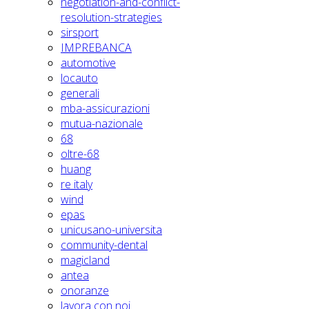
negotiation-and-conflict-
resolution-strategies
sirsport
IMPREBANCA
automotive
locauto
generali
mba-assicurazioni
mutua-nazionale
68
oltre-68
huang
re italy
wind
epas
unicusano-universita
community-dental
magicland
antea
onoranze
lavora con noi