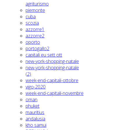
agriturismo
piemonte
cuba
scozia
azzorre1
azzorre2
oporto
portogallo2
capitali eu sett ott
new-york-shopping-natale
new-york-shopping-natale
(2)
week-end-capitali-ottobre
vigo-2020
week-end-capitali-novembre
oman
phuket
mauritius
andalusia
kho samui