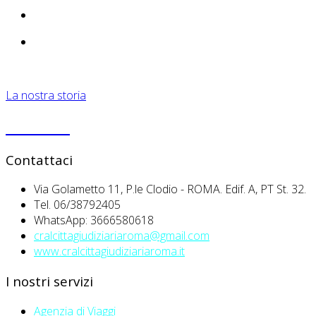
La nostra storia
PRIVACY
Contattaci
Via Golametto 11, P.le Clodio - ROMA. Edif. A, PT St. 32.
Tel. 06/38792405
WhatsApp: 3666580618
cralcittagiudiziariaroma@gmail.com
www.cralcittagiudiziariaroma.it
I nostri servizi
Agenzia di Viaggi