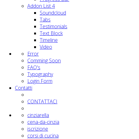
Addon List 4
Soundcloud
Tabs
Testimonials
Text Block
Timeline
Video
Error
Comming Soon
FAQ's
Typography
Login Form
Contatti
CONTATTACI
cinziarella
cena-da-cinzia
iscrizione
corsi di cucina