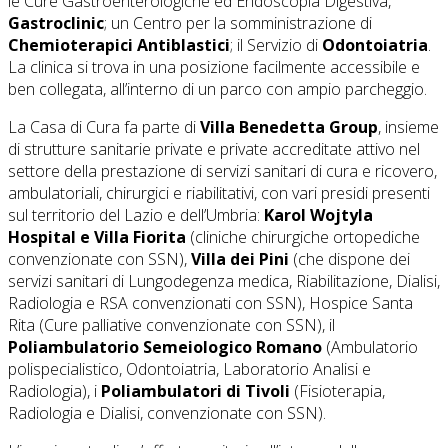
le Cure Gastroenterologiche ed Endoscopia Digestiva,
Gastroclinic
; un Centro per la somministrazione di
Chemioterapici Antiblastici
; il Servizio di
Odontoiatria
.
La clinica si trova in una posizione facilmente accessibile e
ben collegata, all’interno di un parco con ampio parcheggio.
La Casa di Cura fa parte di
Villa Benedetta Group
, insieme
di strutture sanitarie private e private accreditate attivo nel
settore della prestazione di servizi sanitari di cura e ricovero,
ambulatoriali, chirurgici e riabilitativi, con vari presidi presenti
sul territorio del Lazio e dell’Umbria:
Karol Wojtyla
Hospital e Villa Fiorita
(cliniche chirurgiche ortopediche
convenzionate con SSN),
Villa dei Pini
(che dispone dei
servizi sanitari di Lungodegenza medica, Riabilitazione, Dialisi,
Radiologia e RSA convenzionati con SSN), Hospice Santa
Rita (Cure palliative convenzionate con SSN), il
Poliambulatorio Semeiologico Romano
(Ambulatorio
polispecialistico, Odontoiatria, Laboratorio Analisi e
Radiologia), i
Poliambulatori di Tivoli
(Fisioterapia,
Radiologia e Dialisi, convenzionate con SSN).