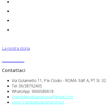
La nostra storia
PRIVACY
Contattaci
Via Golametto 11, P.le Clodio - ROMA. Edif. A, PT St. 32.
Tel. 06/38792405
WhatsApp: 3666580618
cralcittagiudiziariaroma@gmail.com
www.cralcittagiudiziariaroma.it