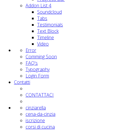
Addon List 4
Soundcloud
Tabs
Testimonials
Text Block
Timeline
Video
Error
Comming Soon
FAQ's
Typography
Login Form
Contatti
CONTATTACI
cinziarella
cena-da-cinzia
iscrizione
corsi di cucina