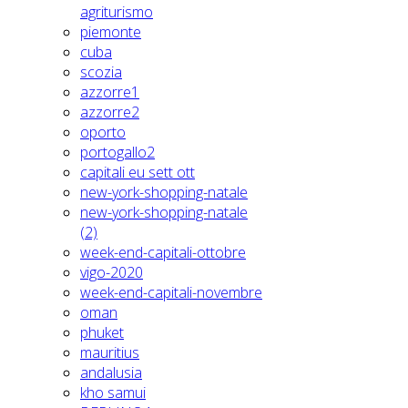
agriturismo
piemonte
cuba
scozia
azzorre1
azzorre2
oporto
portogallo2
capitali eu sett ott
new-york-shopping-natale
new-york-shopping-natale
(2)
week-end-capitali-ottobre
vigo-2020
week-end-capitali-novembre
oman
phuket
mauritius
andalusia
kho samui