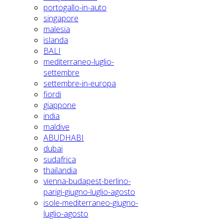
portogallo-in-auto
singapore
malesia
islanda
BALI
mediterraneo-luglio-
settembre
settembre-in-europa
fiordi
giappone
india
maldive
ABUDHABI
dubai
sudafrica
thailandia
vienna-budapest-berlino-
parigi-giugno-luglio-agosto
isole-mediterraneo-giugno-
luglio-agosto