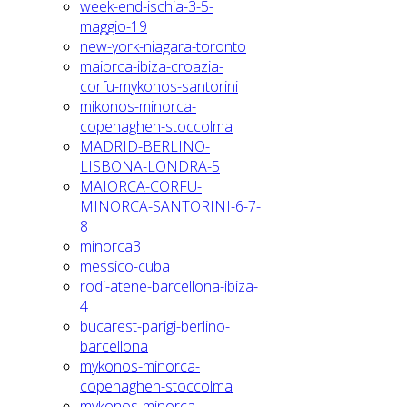
week-end-ischia-3-5-
maggio-19
new-york-niagara-toronto
maiorca-ibiza-croazia-
corfu-mykonos-santorini
mikonos-minorca-
copenaghen-stoccolma
MADRID-BERLINO-
LISBONA-LONDRA-5
MAIORCA-CORFU-
MINORCA-SANTORINI-6-7-
8
minorca3
messico-cuba
rodi-atene-barcellona-ibiza-
4
bucarest-parigi-berlino-
barcellona
mykonos-minorca-
copenaghen-stoccolma
mykonos-minorca-