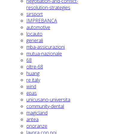
negotiation-and-conflict-
resolution-strategies
sirsport
IMPREBANCA
automotive
locauto
generali
mba-assicurazioni
mutua-nazionale
68
oltre-68
huang
re italy
wind
epas
unicusano-universita
community-dental
magicland
antea
onoranze
lavora con noi