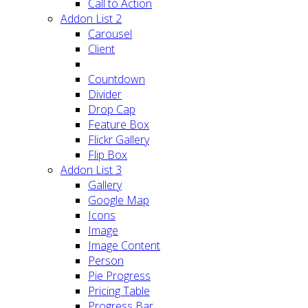
Call to Action
Addon List 2
Carousel
Client
Countdown
Divider
Drop Cap
Feature Box
Flickr Gallery
Flip Box
Addon List 3
Gallery
Google Map
Icons
Image
Image Content
Person
Pie Progress
Pricing Table
Progress Bar