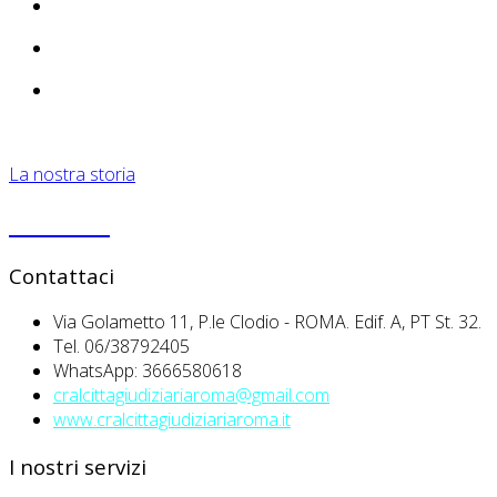
La nostra storia
PRIVACY
Contattaci
Via Golametto 11, P.le Clodio - ROMA. Edif. A, PT St. 32.
Tel. 06/38792405
WhatsApp: 3666580618
cralcittagiudiziariaroma@gmail.com
www.cralcittagiudiziariaroma.it
I nostri servizi