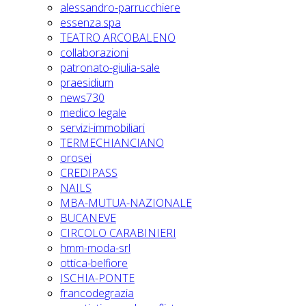
alessandro-parrucchiere
essenza.spa
TEATRO ARCOBALENO
collaborazioni
patronato-giulia-sale
praesidium
news730
medico legale
servizi-immobiliari
TERMECHIANCIANO
orosei
CREDIPASS
NAILS
MBA-MUTUA-NAZIONALE
BUCANEVE
CIRCOLO CARABINIERI
hmm-moda-srl
ottica-belfiore
ISCHIA-PONTE
francodegrazia