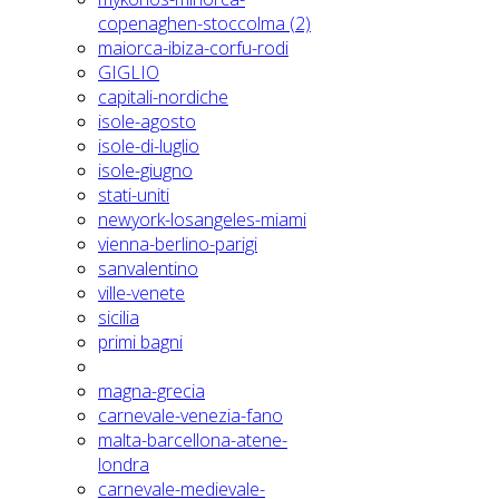
copenaghen-stoccolma (2)
maiorca-ibiza-corfu-rodi
GIGLIO
capitali-nordiche
isole-agosto
isole-di-luglio
isole-giugno
stati-uniti
newyork-losangeles-miami
vienna-berlino-parigi
sanvalentino
ville-venete
sicilia
primi bagni
magna-grecia
carnevale-venezia-fano
malta-barcellona-atene-
londra
carnevale-medievale-